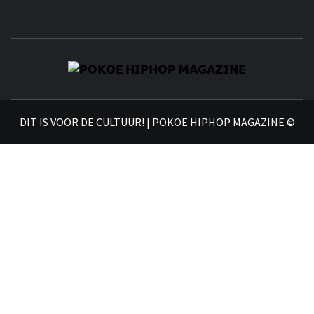
𝗣
𝗛𝗜
DIT IS VOOR DE CULTUUR! | POKOE HIPHOP MAGAZINE ©
𝗠𝗔𝗚