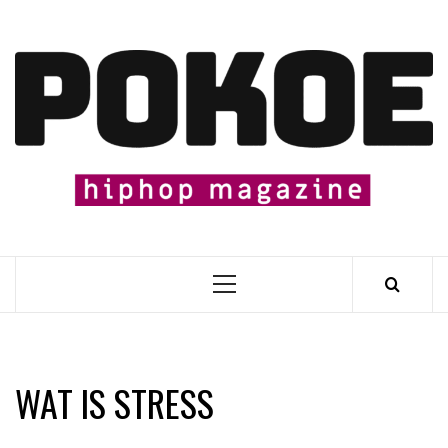
Skip
to
content

Primary
Menu
WAT IS STRESS