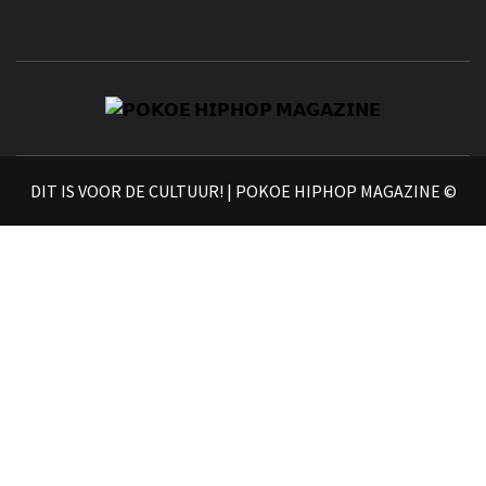
𝗣
𝗛𝗜
DIT IS VOOR DE CULTUUR! | POKOE HIPHOP MAGAZINE ©
𝗠𝗔𝗚