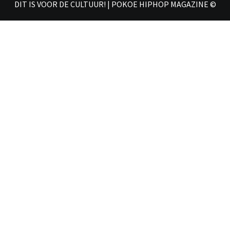
DIT IS VOOR DE CULTUUR! | POKOE HIPHOP MAGAZINE ©
𝗠𝗔𝗚