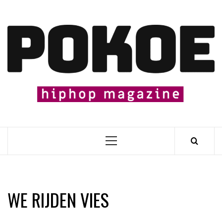
Skip
to
content

Primary
Menu
WE RIJDEN VIES