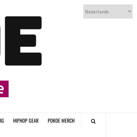
𝗣𝗢𝗞𝗢𝗘
𝗛𝗜𝗣𝗛𝗢𝗣
𝗠𝗔𝗚𝗔𝗭𝗜𝗡𝗘
IG
HIPHOP GEAR
POKOE MERCH