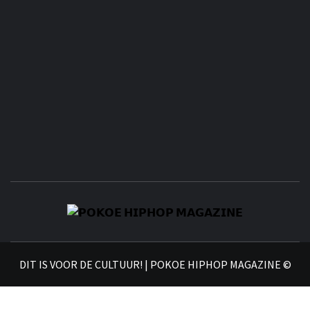
𝗣
𝗛𝗜
DIT IS VOOR DE CULTUUR! | POKOE HIPHOP MAGAZINE ©
𝗠𝗔𝗚