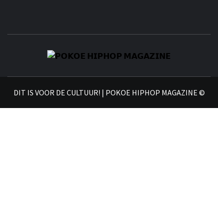
𝗣
𝗛𝗜
DIT IS VOOR DE CULTUUR! | POKOE HIPHOP MAGAZINE ©
𝗠𝗔𝗚