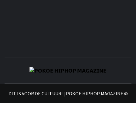
𝗣
𝗛𝗜
DIT IS VOOR DE CULTUUR! | POKOE HIPHOP MAGAZINE ©
𝗠𝗔𝗚