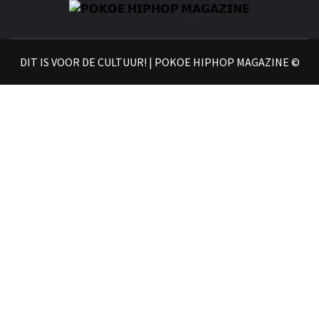
𝗣
𝗛𝗜
DIT IS VOOR DE CULTUUR! | POKOE HIPHOP MAGAZINE ©
𝗠𝗔𝗚