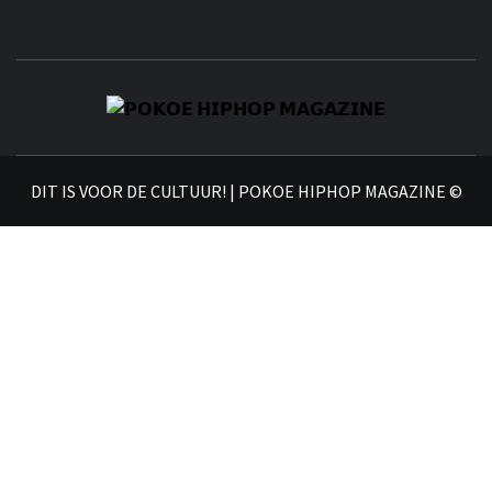
𝗣
𝗛𝗜
DIT IS VOOR DE CULTUUR! | POKOE HIPHOP MAGAZINE ©
𝗠𝗔𝗚