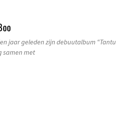
Boo
ien jaar geleden zijn debuutalbum “Tantu
ag samen met