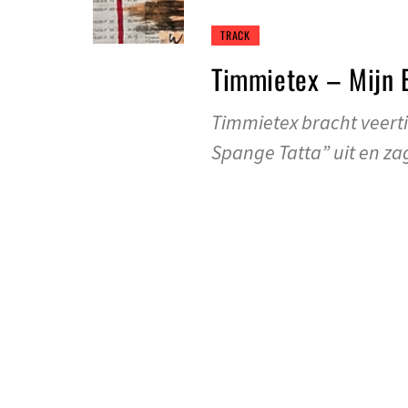
TRACK
Timmietex – Mijn 
Timmietex bracht veert
Spange Tatta” uit en z