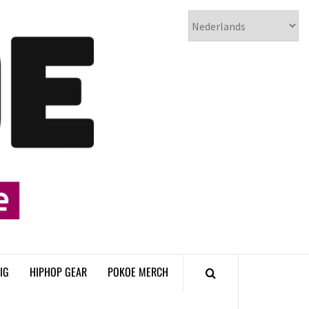
𝗣𝗢𝗞𝗢𝗘
𝗛𝗜𝗣𝗛𝗢𝗣
𝗠𝗔𝗚𝗔𝗭𝗜𝗡𝗘
IG
HIPHOP GEAR
POKOE MERCH