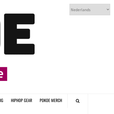
𝗣𝗢𝗞𝗢𝗘
𝗛𝗜𝗣𝗛𝗢𝗣
𝗠𝗔𝗚𝗔𝗭𝗜𝗡𝗘
IG
HIPHOP GEAR
POKOE MERCH