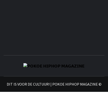
𝗣
𝗛𝗜
DIT IS VOOR DE CULTUUR! | POKOE HIPHOP MAGAZINE ©
𝗠𝗔𝗚