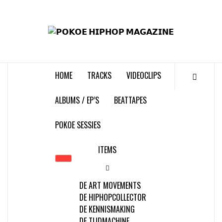
Skip
to
𝗣
content
𝗛𝗜
HOME
TRACKS
VIDEOCLIPS
𝗠𝗔𝗚
ALBUMS / EP’S
BEATTAPES
POKOE SESSIES
ITEMS
DE ART MOVEMENTS
DE HIPHOPCOLLECTOR
DE KENNISMAKING
DE TIJDMACHINE