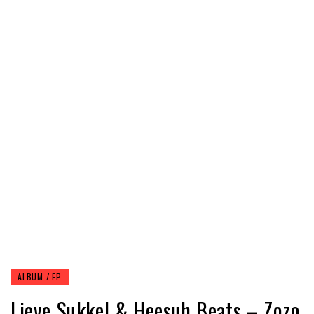
ALBUM / EP
Lieve Sukkel & Heesuh Beats – Zozo