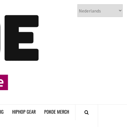
𝗣𝗢𝗞𝗢𝗘
𝗛𝗜𝗣𝗛𝗢𝗣
𝗠𝗔𝗚𝗔𝗭𝗜𝗡𝗘
IG
HIPHOP GEAR
POKOE MERCH