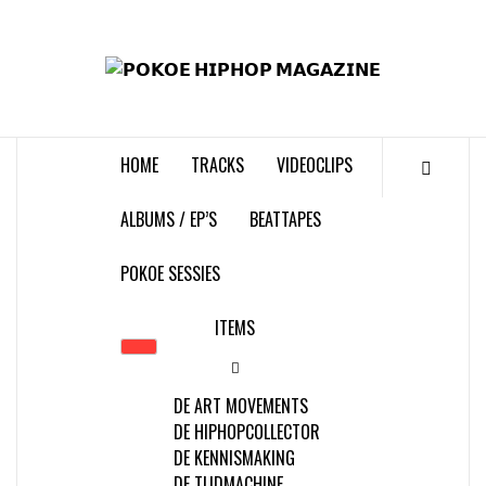
Skip
to
𝗣
content
𝗛𝗜
HOME
TRACKS
VIDEOCLIPS
𝗠𝗔𝗚
ALBUMS / EP’S
BEATTAPES
POKOE SESSIES
ITEMS
DE ART MOVEMENTS
DE HIPHOPCOLLECTOR
DE KENNISMAKING
DE TIJDMACHINE