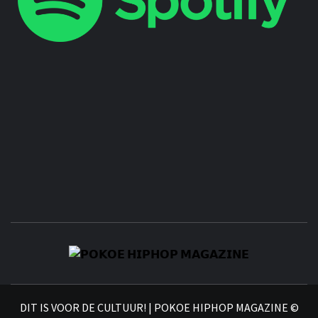
𝗣
𝗛𝗜
DIT IS VOOR DE CULTUUR! | POKOE HIPHOP MAGAZINE ©