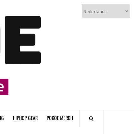
𝗣𝗢𝗞𝗢𝗘
𝗛𝗜𝗣𝗛𝗢𝗣
𝗠𝗔𝗚𝗔𝗭𝗜𝗡𝗘
IG
HIPHOP GEAR
POKOE MERCH