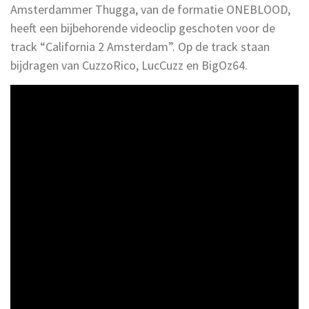
Amsterdammer Thugga, van de formatie ONEBLOOD,
heeft een bijbehorende videoclip geschoten voor de
track “California 2 Amsterdam”. Op de track staan
bijdragen van CuzzoRico, LucCuzz en BigOz64.