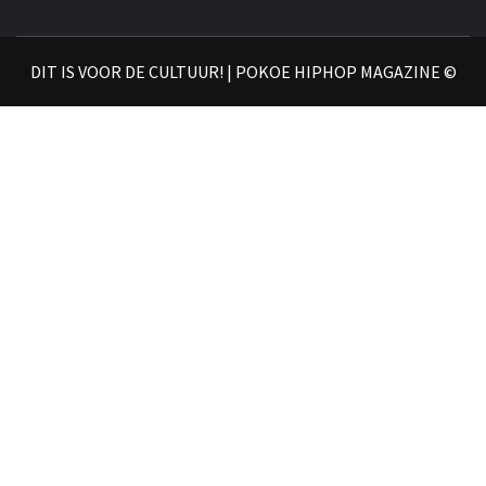
𝗣
𝗛𝗜
DIT IS VOOR DE CULTUUR! | POKOE HIPHOP MAGAZINE ©
𝗠𝗔𝗚