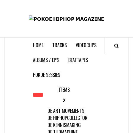
Skip
to
𝗣
content
𝗛𝗜
HOME
TRACKS
VIDEOCLIPS
𝗠𝗔𝗚
ALBUMS / EP’S
BEATTAPES
POKOE SESSIES
ITEMS
DE ART MOVEMENTS
DE HIPHOPCOLLECTOR
DE KENNISMAKING
DE TIJDMACHINE