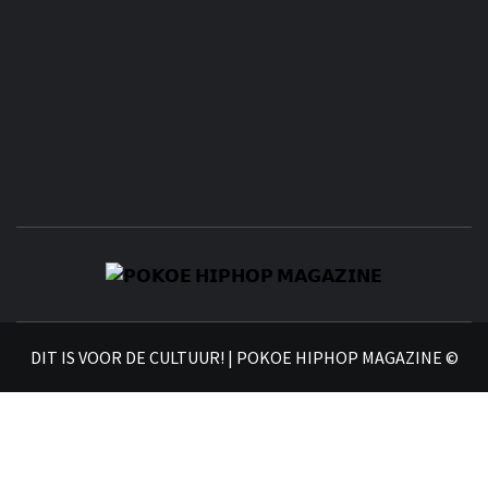
𝗣
𝗛𝗜
DIT IS VOOR DE CULTUUR! | POKOE HIPHOP MAGAZINE ©
𝗠𝗔𝗚