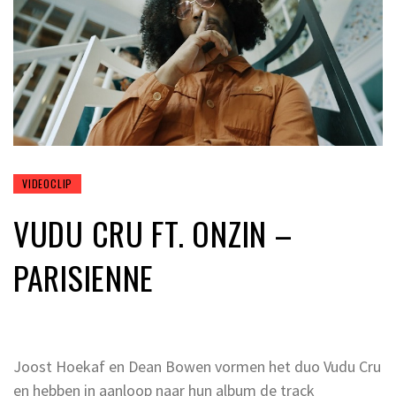
VIDEOCLIP
VUDU CRU FT. ONZIN –
PARISIENNE
Joost Hoekaf en Dean Bowen vormen het duo Vudu Cru
en hebben in aanloop naar hun album de track