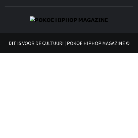
𝗣
𝗛𝗜
DIT IS VOOR DE CULTUUR! | POKOE HIPHOP MAGAZINE ©
𝗠𝗔𝗚