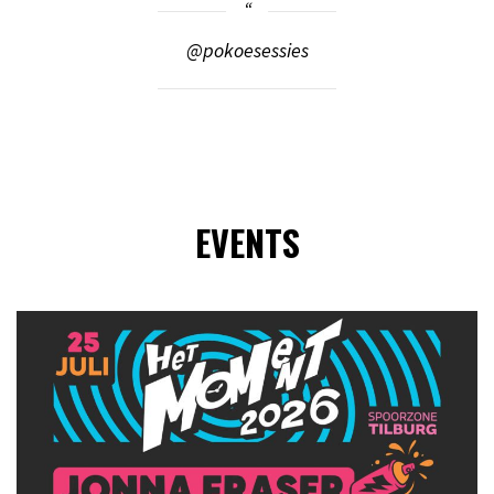
@pokoesessies
EVENTS