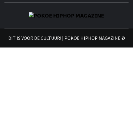
𝗣
𝗛𝗜
DIT IS VOOR DE CULTUUR! | POKOE HIPHOP MAGAZINE ©
𝗠𝗔𝗚