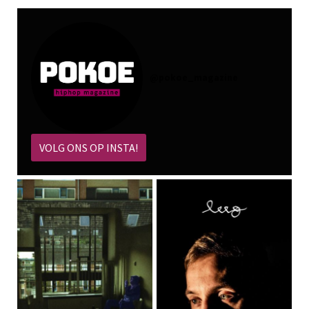
@
pokoe_magazine
VOLG ONS OP INSTA!