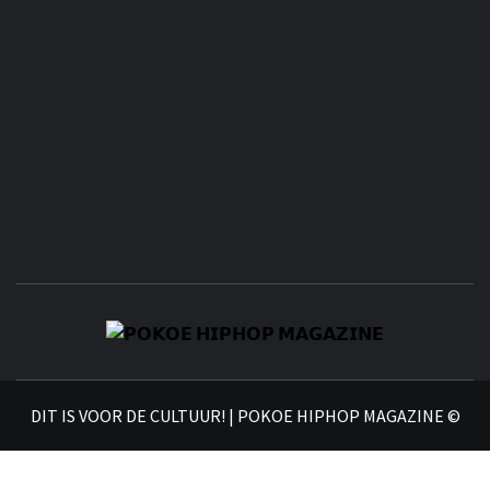
𝗣
𝗛𝗜
DIT IS VOOR DE CULTUUR! | POKOE HIPHOP MAGAZINE ©
𝗠𝗔𝗚