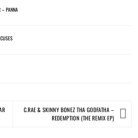
R – PANNA
XCUSES
AAR
C.RAE & SKINNY BONEZ THA GODFATHA –
REDEMPTION (THE REMIX EP)