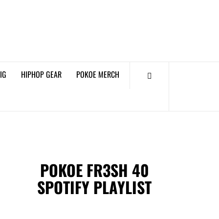
𝗞𝗢𝗘 𝗛𝗜𝗣𝗛𝗢𝗣
𝗠𝗔𝗚𝗔𝗭𝗜𝗡𝗘
IG
HIPHOP GEAR
POKOE MERCH
POKOE FR3SH 40
SPOTIFY PLAYLIST