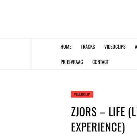
Skip
to
content
HOME
TRACKS
VIDEOCLIPS
A
PRIJSVRAAG
CONTACT
VIDEOCLIP
ZJORS – LIFE (
EXPERIENCE)