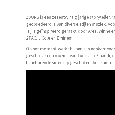
ZJORS is een zesentwintig jarige storyteller, 
geobsedeerd is van diverse stijlen muziek. Vo
Hij is geïnspireerd geraakt door Ares, Winne e
2PAC, J.Cole en Eminem.
Op het moment werkt hij aan zijn aankomende 
geschreven op muziek van Ludovico Einaudi, ee
bijbehorende videoclip geschoten die je hieron