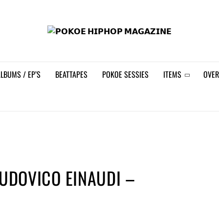
𝗣𝗢
LBUMS / EP’S
BEATTAPES
POKOE SESSIES
ITEMS
OVER
LUDOVICO EINAUDI –