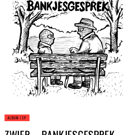
ALBUM / EP
ZWIER – BANKJESGESPREK