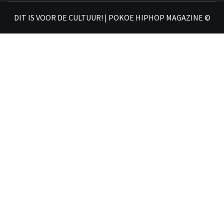
𝗛𝗜
DIT IS VOOR DE CULTUUR! | POKOE HIPHOP MAGAZINE ©
𝗠𝗔𝗚