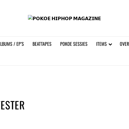
𝗣𝗢
LBUMS / EP’S
BEATTAPES
POKOE SESSIES
ITEMS
OVER
FESTER