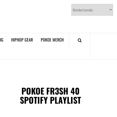
𝗞𝗢𝗘 𝗛𝗜𝗣𝗛𝗢𝗣
𝗠𝗔𝗚𝗔𝗭𝗜𝗡𝗘
IG
HIPHOP GEAR
POKOE MERCH
POKOE FR3SH 40
SPOTIFY PLAYLIST