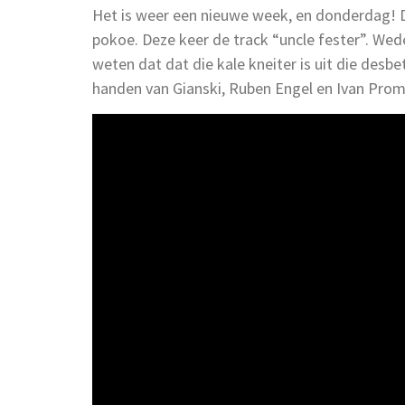
Het is weer een nieuwe week, en donderdag! 
pokoe. Deze keer de track “uncle fester”. We
weten dat dat die kale kneiter is uit die des
handen van Gianski, Ruben Engel en Ivan Prome