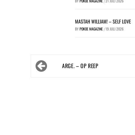
BY
POKOE MAGAZINE
21 JULI 2026
/
MASTAH WILLIAM! – SELF LOVE
BY
POKOE MAGAZINE
19 JULI 2026
/
Bericht
ARGE. – OP REEP
navigatie