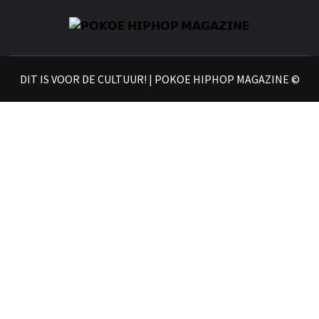
𝗣
𝗛𝗜
DIT IS VOOR DE CULTUUR! | POKOE HIPHOP MAGAZINE ©
𝗠𝗔𝗚