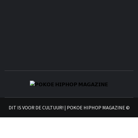
𝗣
𝗛𝗜
DIT IS VOOR DE CULTUUR! | POKOE HIPHOP MAGAZINE ©
𝗠𝗔𝗚