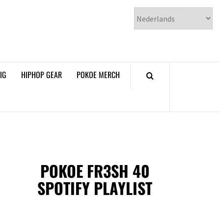
𝗞𝗢𝗘 𝗛𝗜𝗣𝗛𝗢𝗣
𝗠𝗔𝗚𝗔𝗭𝗜𝗡𝗘
IG
HIPHOP GEAR
POKOE MERCH
POKOE FR3SH 40
SPOTIFY PLAYLIST