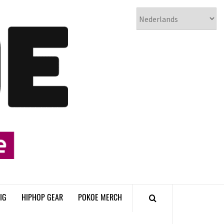
𝗣𝗢𝗞𝗢𝗘
𝗛𝗜𝗣𝗛𝗢𝗣
𝗠𝗔𝗚𝗔𝗭𝗜𝗡𝗘
IG
HIPHOP GEAR
POKOE MERCH