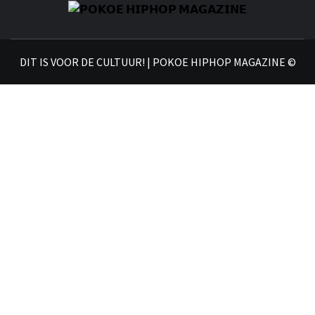
𝗣
𝗛𝗜
DIT IS VOOR DE CULTUUR! | POKOE HIPHOP MAGAZINE ©
𝗠𝗔𝗚