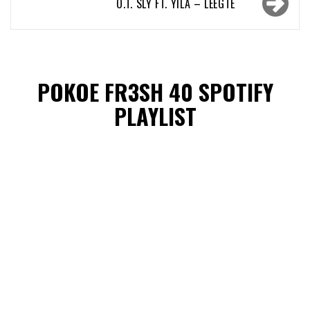
O.T. SLY FT. YILA – LEEGTE
POKOE FR3SH 40 SPOTIFY
PLAYLIST