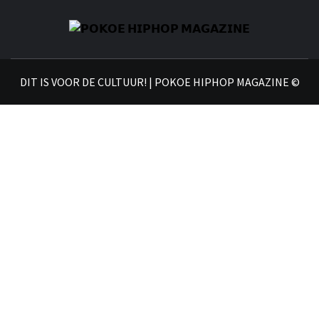
𝗣
𝗛𝗜
DIT IS VOOR DE CULTUUR! | POKOE HIPHOP MAGAZINE ©
𝗠𝗔𝗚