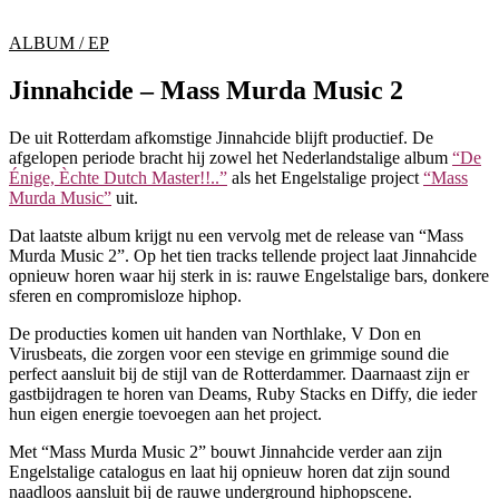
ALBUM / EP
Jinnahcide – Mass Murda Music 2
De uit Rotterdam afkomstige Jinnahcide blijft productief. De
afgelopen periode bracht hij zowel het Nederlandstalige album
“De
Énige, Èchte Dutch Master!!..”
als het Engelstalige project
“Mass
Murda Music”
uit.
Dat laatste album krijgt nu een vervolg met de release van “Mass
Murda Music 2”. Op het tien tracks tellende project laat Jinnahcide
opnieuw horen waar hij sterk in is: rauwe Engelstalige bars, donkere
sferen en compromisloze hiphop.
De producties komen uit handen van Northlake, V Don en
Virusbeats, die zorgen voor een stevige en grimmige sound die
perfect aansluit bij de stijl van de Rotterdammer. Daarnaast zijn er
gastbijdragen te horen van Deams, Ruby Stacks en Diffy, die ieder
hun eigen energie toevoegen aan het project.
Met “Mass Murda Music 2” bouwt Jinnahcide verder aan zijn
Engelstalige catalogus en laat hij opnieuw horen dat zijn sound
naadloos aansluit bij de rauwe underground hiphopscene.