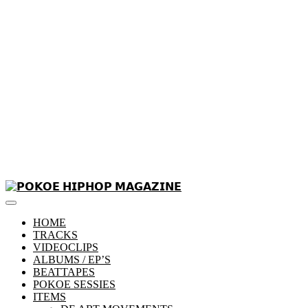
Skip
to
Primary
content
𝗣𝗢𝗞𝗢𝗘 𝗛𝗜𝗣𝗛𝗢𝗣 𝗠𝗔𝗚𝗔𝗭𝗜𝗡𝗘
Menu
HOME
TRACKS
VIDEOCLIPS
ALBUMS / EP’S
BEATTAPES
POKOE SESSIES
ITEMS