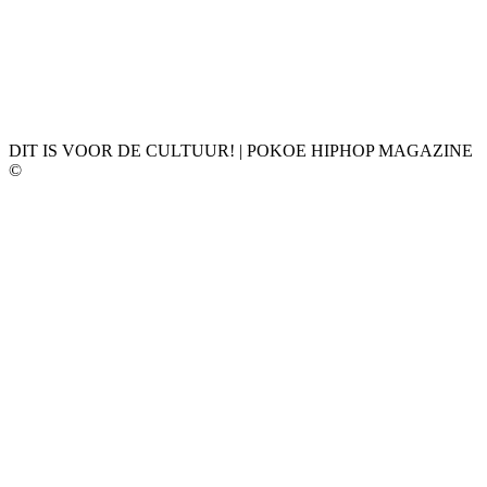
DIT IS VOOR DE CULTUUR! | POKOE HIPHOP MAGAZINE
©
𝗣𝗢𝗞𝗢𝗘 𝗛𝗜𝗣𝗛𝗢𝗣 𝗠𝗔𝗚𝗔𝗭𝗜𝗡𝗘