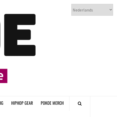
𝗣𝗢𝗞𝗢𝗘
𝗛𝗜𝗣𝗛𝗢𝗣
𝗠𝗔𝗚𝗔𝗭𝗜𝗡𝗘
IG
HIPHOP GEAR
POKOE MERCH