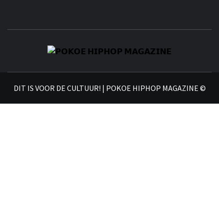
𝗣
𝗛𝗜
DIT IS VOOR DE CULTUUR! | POKOE HIPHOP MAGAZINE ©
𝗠𝗔𝗚