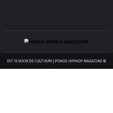
𝗣
𝗛𝗜
DIT IS VOOR DE CULTUUR! | POKOE HIPHOP MAGAZINE ©
𝗠𝗔𝗚