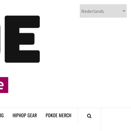
𝗣𝗢𝗞𝗢𝗘
𝗛𝗜𝗣𝗛𝗢𝗣
𝗠𝗔𝗚𝗔𝗭𝗜𝗡𝗘
IG
HIPHOP GEAR
POKOE MERCH