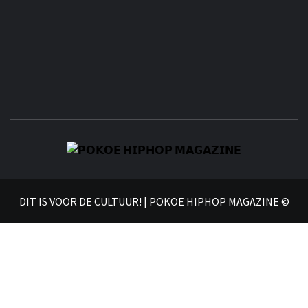
𝗣
𝗛𝗜
DIT IS VOOR DE CULTUUR! | POKOE HIPHOP MAGAZINE ©
𝗠𝗔𝗚