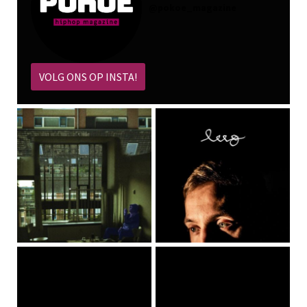
@
pokoe_magazine
VOLG ONS OP INSTA!