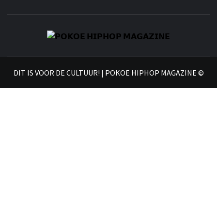
𝗣
𝗛𝗜
DIT IS VOOR DE CULTUUR! | POKOE HIPHOP MAGAZINE ©
𝗠𝗔𝗚