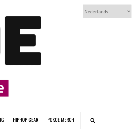
𝗣𝗢𝗞𝗢𝗘
𝗛𝗜𝗣𝗛𝗢𝗣
𝗠𝗔𝗚𝗔𝗭𝗜𝗡𝗘
IG
HIPHOP GEAR
POKOE MERCH