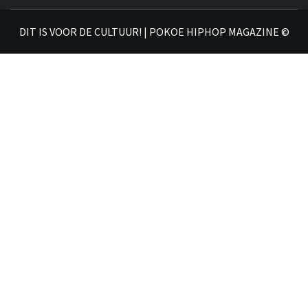
𝗛𝗜
DIT IS VOOR DE CULTUUR! | POKOE HIPHOP MAGAZINE ©
𝗠𝗔𝗚