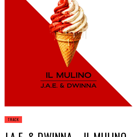
TRACK
J.A.E. & DWINNA – IL MULINO