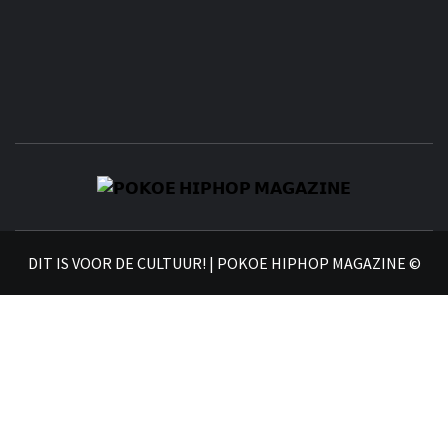
𝗣
𝗛𝗜
DIT IS VOOR DE CULTUUR! | POKOE HIPHOP MAGAZINE ©
𝗠𝗔𝗚