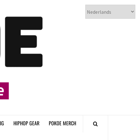
𝗣𝗢𝗞𝗢𝗘
𝗛𝗜𝗣𝗛𝗢𝗣
𝗠𝗔𝗚𝗔𝗭𝗜𝗡𝗘
IG
HIPHOP GEAR
POKOE MERCH