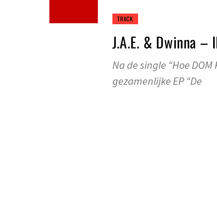
TRACK
J.A.E. & Dwinna – 
Na de single “Hoe DOM 
gezamenlijke EP “De