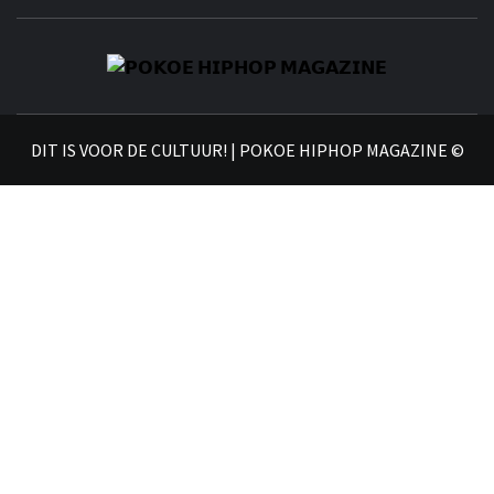
𝗣
𝗛𝗜
DIT IS VOOR DE CULTUUR! | POKOE HIPHOP MAGAZINE ©
𝗠𝗔𝗚