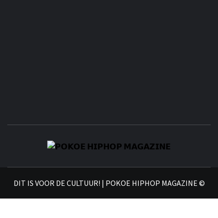
𝗣
𝗛𝗜
DIT IS VOOR DE CULTUUR! | POKOE HIPHOP MAGAZINE ©
𝗠𝗔𝗚