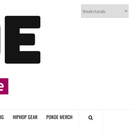
𝗣𝗢𝗞𝗢𝗘
𝗛𝗜𝗣𝗛𝗢𝗣
𝗠𝗔𝗚𝗔𝗭𝗜𝗡𝗘
IG
HIPHOP GEAR
POKOE MERCH