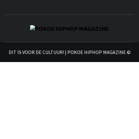
𝗣
𝗛𝗜
DIT IS VOOR DE CULTUUR! | POKOE HIPHOP MAGAZINE ©
𝗠𝗔𝗚