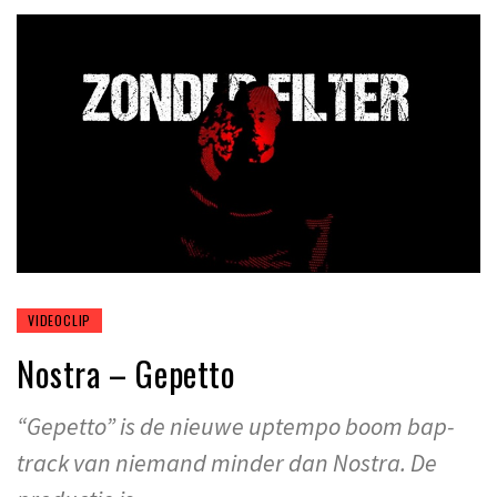
VIDEOCLIP
Nostra – Gepetto
“Gepetto” is de nieuwe uptempo boom bap-
track van niemand minder dan Nostra. De