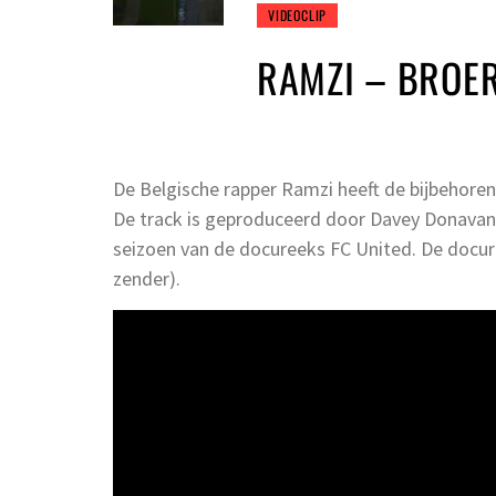
VIDEOCLIP
RAMZI – BROER
De Belgische rapper Ramzi heeft de bijbehorend
De track is geproduceerd door Davey Donavan
seizoen van de docureeks FC United. De docur
zender).