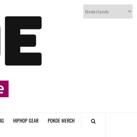
𝗣𝗢𝗞𝗢𝗘
𝗛𝗜𝗣𝗛𝗢𝗣
𝗠𝗔𝗚𝗔𝗭𝗜𝗡𝗘
IG
HIPHOP GEAR
POKOE MERCH