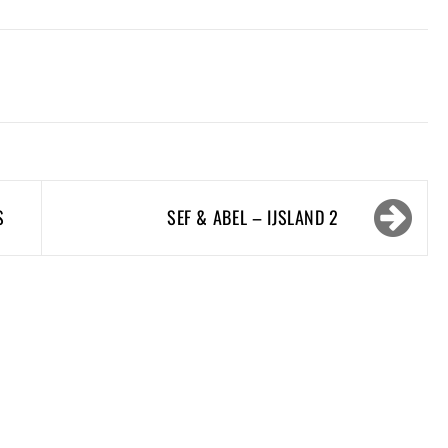
S
SEF & ABEL – IJSLAND 2