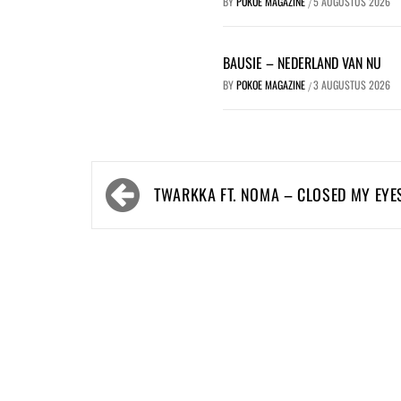
BY
POKOE MAGAZINE
5 AUGUSTUS 2026
/
BAUSIE – NEDERLAND VAN NU
BY
POKOE MAGAZINE
3 AUGUSTUS 2026
/
Bericht
TWARKKA FT. NOMA – CLOSED MY EYE
navigatie