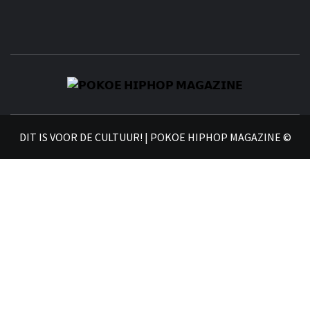
𝗣
𝗛𝗜
DIT IS VOOR DE CULTUUR! | POKOE HIPHOP MAGAZINE ©
𝗠𝗔𝗚